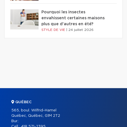
Pourquoi les insectes
envahissent certaines maisons
plus que d'autres en été?
STYLE DE VIE
|
24 juillet 2026
QUÉBEC
565, boul. Wilfrid-Hamel
Québec, Québec, G1M 2T2
Bur.:
Cell.:
418 571-2395